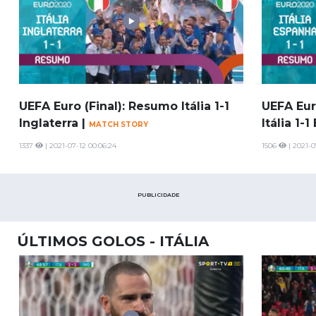
UEFA Euro (Final): Resumo Itália 1-1
UEFA Eur
Inglaterra |
Itália 1-
MATCH STORY
1337
| 2021-07-12 00:06:24
1506
| 2021-0
PUBLICIDADE
ÚLTIMOS GOLOS - ITÁLIA