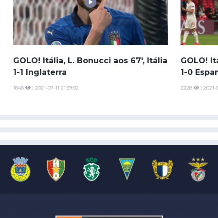
GOLO! Itália, L. Bonucci aos 67', Itália
GOLO! Itá
1-1 Inglaterra
1-0 Espa
1848
| 2021-07-11 21:39:02
2228
| 2021-