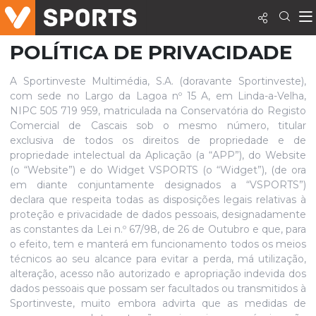
POLÍTICA DE PRIVACIDADE
A Sportinveste Multimédia, S.A. (doravante Sportinveste),
com sede no Largo da Lagoa nº 15 A, em Linda-a-Velha,
NIPC 505 719 959, matriculada na Conservatória do Registo
Comercial de Cascais sob o mesmo número, titular
exclusiva de todos os direitos de propriedade e de
propriedade intelectual da Aplicação (a “APP”), do Website
(o “Website”) e do Widget VSPORTS (o “Widget”), (de ora
em diante conjuntamente designados a “VSPORTS”)
declara que respeita todas as disposições legais relativas à
proteção e privacidade de dados pessoais, designadamente
as constantes da Lei n.º 67/98, de 26 de Outubro e que, para
o efeito, tem e manterá em funcionamento todos os meios
técnicos ao seu alcance para evitar a perda, má utilização,
alteração, acesso não autorizado e apropriação indevida dos
dados pessoais que possam ser facultados ou transmitidos à
Sportinveste, muito embora advirta que as medidas de