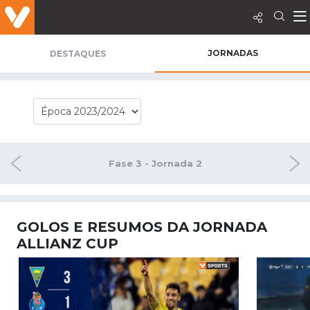
JORNADAS
DESTAQUES
ornada 1
Fase 3 - Jornada 2
Fase 3 
GOLOS E RESUMOS DA JORNADA
ALLIANZ CUP