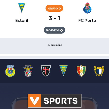
GRUPO D
3 - 1
Estoril
FC Porto
18 VIDEOS
PUBLICIDADE