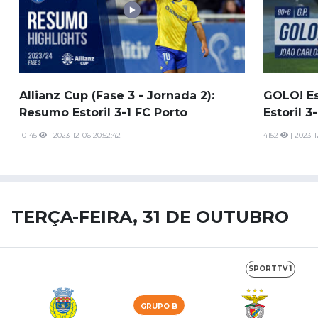
Allianz Cup (Fase 3 - Jornada 2):
GOLO! Est
Resumo Estoril 3-1 FC Porto
Estoril 3
10145
| 2023-12-06 20:52:42
4152
| 2023-12
TERÇA-FEIRA, 31 DE OUTUBRO
SPORTTV 1
GRUPO B