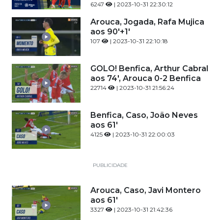
6247
| 2023-10-31 22:30:12
Arouca, Jogada, Rafa Mujica
aos 90'+1'
107
| 2023-10-31 22:10:18
GOLO! Benfica, Arthur Cabral
aos 74', Arouca 0-2 Benfica
22714
| 2023-10-31 21:56:24
Benfica, Caso, João Neves
aos 61'
4125
| 2023-10-31 22:00:03
PUBLICIDADE
Arouca, Caso, Javi Montero
aos 61'
3327
| 2023-10-31 21:42:36