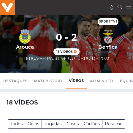
SPORTTV 1
0 - 2
Arouca
Benfica
18 VIDEOS
TERÇA-FEIRA, 31 DE OUTUBRO DE 2023
VÍDEOS
DESTAQUES
MATCH STORY
AO MINUTO
EQUIP
18
VÍDEOS
Todos
Golos
Jogadas
Casos
Cartões
Resumo