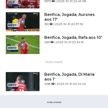
15175
| 2023-10-31 20:49:08
Benfica, Jogada, Aursnes
aos 17'
1511
| 2023-10-31 20:37:32
Benfica, Jogada, Rafa aos 10'
1261
| 2023-10-31 20:34:19
PUBLICIDADE
Benfica, Jogada, Di María
aos 1'
1238
| 2023-10-31 20:24:40
PUBLICIDADE