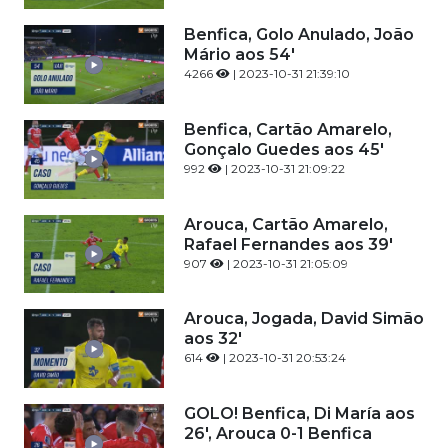
Benfica, Golo Anulado, João
Mário aos 54'
4266
| 2023-10-31 21:39:10
Benfica, Cartão Amarelo,
Gonçalo Guedes aos 45'
992
| 2023-10-31 21:09:22
Arouca, Cartão Amarelo,
Rafael Fernandes aos 39'
907
| 2023-10-31 21:05:09
Arouca, Jogada, David Simão
aos 32'
614
| 2023-10-31 20:53:24
GOLO! Benfica, Di María aos
26', Arouca 0-1 Benfica