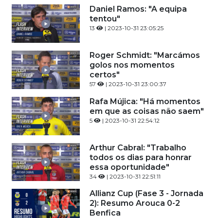
Daniel Ramos: "A equipa
tentou"
13
| 2023-10-31 23:05:25
Roger Schmidt: "Marcámos
golos nos momentos
certos"
57
| 2023-10-31 23:00:37
Rafa Mújica: "Há momentos
em que as coisas não saem"
5
| 2023-10-31 22:54:12
Arthur Cabral: "Trabalho
todos os dias para honrar
essa oportunidade"
34
| 2023-10-31 22:51:11
Allianz Cup (Fase 3 - Jornada
2): Resumo Arouca 0-2
Benfica