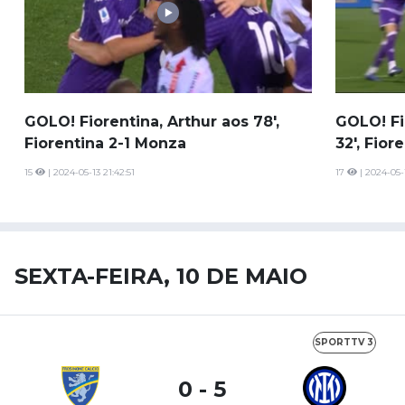
GOLO! Fiorentina, Arthur aos 78',
GOLO! Fi
Fiorentina 2-1 Monza
32', Fior
15
| 2024-05-13 21:42:51
17
| 2024-05-
SEXTA-FEIRA, 10 DE MAIO
SPORTTV 3
0 - 5