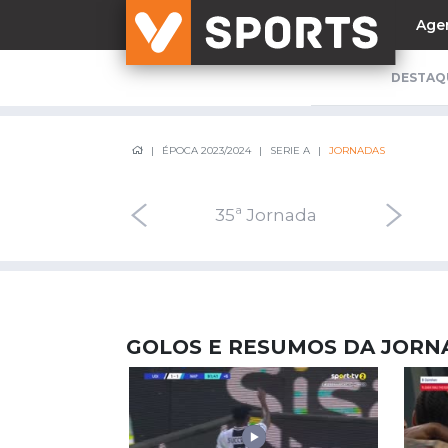
Age
DESTAQ
NACIONAL
ÉPOCA 2023/2024
SERIE A
JORNADAS
Liga Betclic
Resultados
Liga Meu Super
34ª Jornada
35ª Jornada
36ª Jo
Allianz Cup
Taça Generali Tranquilidade
Supertaça
Playoff
GOLOS E RESUMOS DA JORNA
Sporting
Benfica
FC Porto