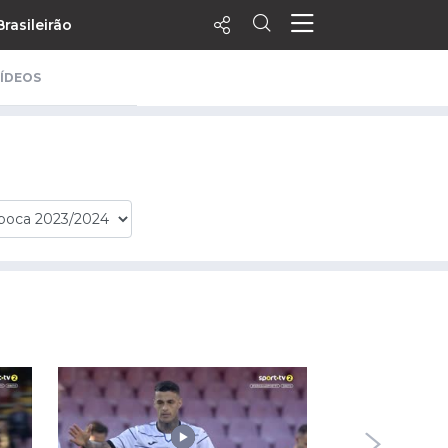
Brasileirão
ÍDEOS
ecentes
+ Visualizados
Filtrar
PALPITES
Agenda
Vídeos
Notícias
Playlists
MatchStories