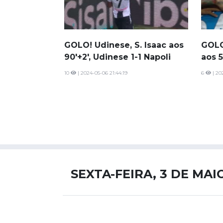
GOLO! Udinese, S. Isaac aos
GOLO
90'+2', Udinese 1-1 Napoli
aos 5
10
| 2024-05-06 21:44:19
6
| 20
SEXTA-FEIRA, 3 DE MAI