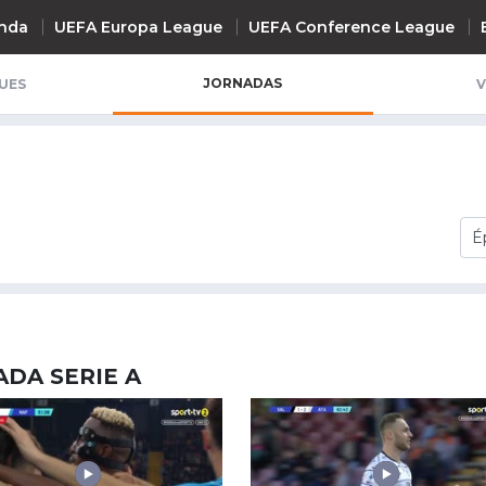
nda
UEFA Europa League
UEFA Conference League
JORNADAS
UES
V
INTERNACIONAL
UEFA Champions League
+ R
UEFA Europa League
rnada
37ª Jornada
38ª Jornada
UEFA Conference League
Premier League
La Liga
Bundesliga
DA SERIE A
Serie A
Ligue 1
Süper Lig