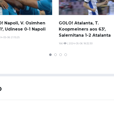
Saudi Pro League
MLS
Brasileirão
! Napoli, V. Osimhen
GOLO! Atalanta, T.
Mundial 2026
1', Udinese 0-1 Napoli
Koopmeiners aos 63',
Salernitana 1-2 Atalanta
24-05-06 21:15:25
166
| 2024-05-06 18:32:30
O