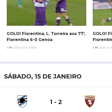
GOLO! Fiorentina, L. Torreira aos 77',
GOLO! Fio
Fiorentina 6-0 Genoa
Fiorenti
9
| 2022-01-17 21:39:18
8
| 2022-01-1
SÁBADO, 15 DE JANEIRO
1 - 2