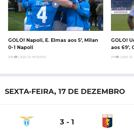
GOLO! Napoli, E. Elmas aos 5', Milan
GOLO! Ud
0-1 Napoli
aos 69', 
293
| 2021-12-19 20:31:51
29
| 2021-12-1
SEXTA-FEIRA, 17 DE DEZEMBRO
3 - 1