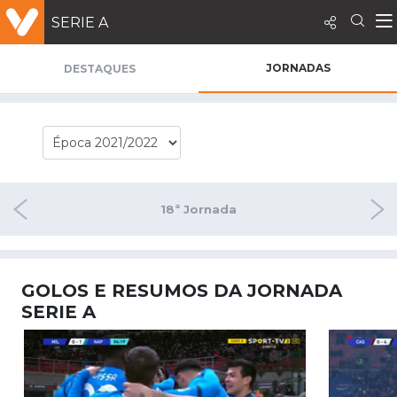
SERIE A
JORNADAS
DESTAQUES
nada
18ª Jornada
19ª
GOLOS E RESUMOS DA JORNADA
SERIE A