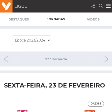
LIGUE 1
JORNADAS
DESTAQUES
VÍDEOS
rnada
23ª Jornada
24ª 
SEXTA-FEIRA, 23 DE FEVEREIRO
DAZN 3