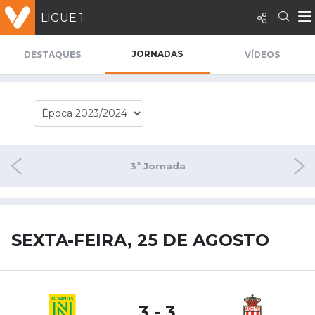
LIGUE 1
JORNADAS
DESTAQUES
VÍDEOS
nada
3ª Jornada
4ª 
SEXTA-FEIRA, 25 DE AGOSTO
3 - 3