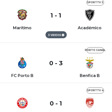
SPORTTV 2
1 - 1
Marítimo
Académico
3 VIDEOS
PORTO CANAL
0 - 3
FC Porto B
Benfica B
SPORTTV 4
0 - 1