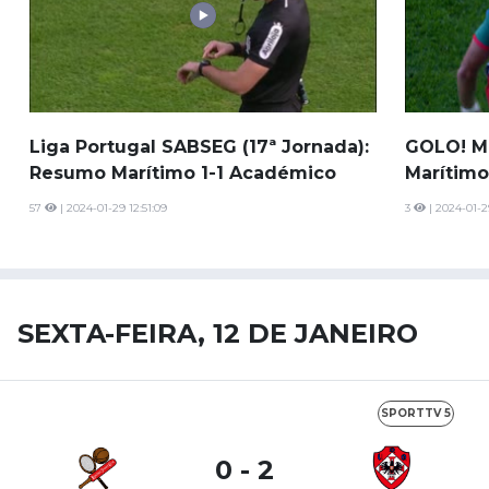
Liga Portugal SABSEG (17ª Jornada):
GOLO! Ma
Resumo Marítimo 1-1 Académico
Marítimo
57
| 2024-01-29 12:51:09
3
| 2024-01-29
SEXTA-FEIRA, 12 DE JANEIRO
SPORTTV 5
0 - 2