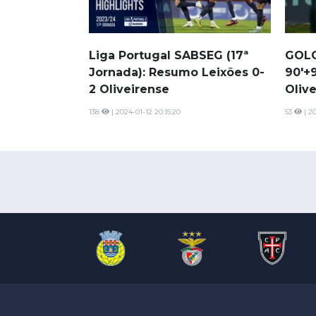
Liga Portugal SABSEG (17ª
GOLO
Jornada): Resumo Leixões 0-
90'+9
2 Oliveirense
Oliv
138
| 2024-01-12 20:15:20
53
| 20