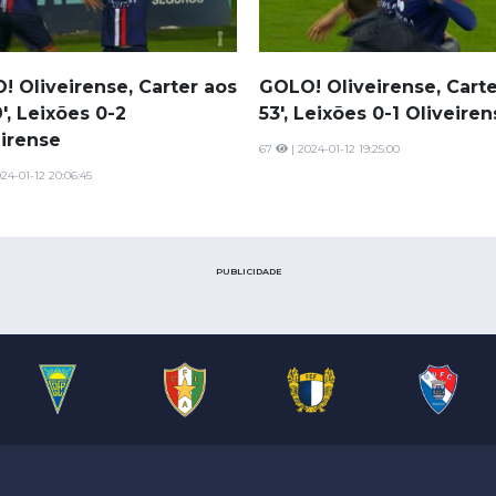
! Oliveirense, Carter aos
GOLO! Oliveirense, Carte
', Leixões 0-2
53', Leixões 0-1 Oliveire
eirense
67
| 2024-01-12 19:25:00
24-01-12 20:06:45
PUBLICIDADE