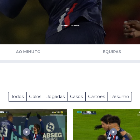
Saudi Pro League
MLS
Brasileirão
PUBLICIDADE
Mundial 2026
AO MINUTO
EQUIPAS
Todos
Golos
Jogadas
Casos
Cartões
Resumo