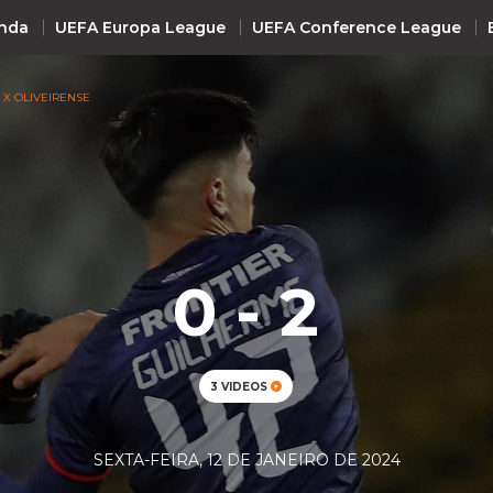
nda
UEFA Europa League
UEFA Conference League
 X OLIVEIRENSE
INTERNACIONAL
UEFA Champions League
+ R
UEFA Europa League
UEFA Conference League
0 - 2
Premier League
La Liga
Bundesliga
3 VIDEOS
Serie A
Ligue 1
SEXTA-FEIRA, 12 DE JANEIRO DE 2024
Süper Lig