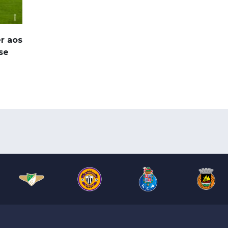
r aos
nse