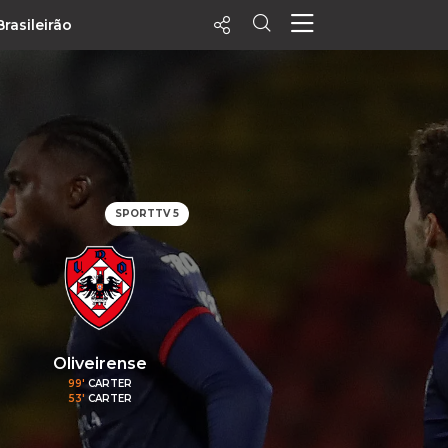
Brasileirão
ecentes
+ Visualizados
Filtrar
PALPITES
SPORTTV 5
Agenda
Vídeos
Notícias
Playlists
MatchStories
Oliveirense
99'
CARTER
53'
CARTER