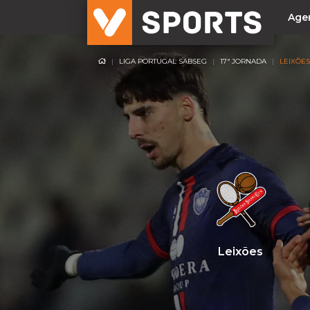
Age
LIGA PORTUGAL SABSEG
17ª JORNADA
LEIXÕES
NACIONAL
Liga Betclic
Resultados
Liga Meu Super
Allianz Cup
Taça Generali Tranquilidade
Supertaça
Playoff
Leixões
Sporting
Benfica
FC Porto