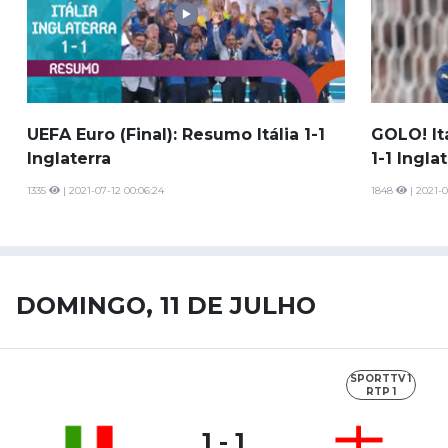
UEFA Euro (Final): Resumo Itália 1-1
GOLO! Itá
Inglaterra
1-1 Ingla
1335
| 2021-07-12 00:06:24
1848
| 2021-0
DOMINGO, 11 DE JULHO
SPORTTV 1
RTP 1
1 - 1