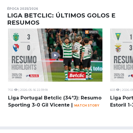
ÉPOCA 2025/2026
LIGA BETCLIC: ÚLTIMOS GOLOS E
RESUMOS
702
| 2026-05-16 22:39:18
603
| 2026-05
Liga Portugal Betclic (34ªJ): Resumo
Liga Por
Sporting 3-0 Gil Vicente |
Estoril 1
MATCH STORY