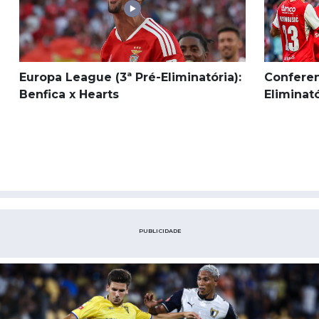
Europa League (3ª Pré-Eliminatória):
Conferen
Benfica x Hearts
Eliminat
PUBLICIDADE