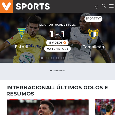
SPORTTV 1
LIGA PORTUGAL BETCLIC
1 - 1
15 VIDEOS
Estoril
Famalicão
MATCH STORY
PUBLICIDADE
INTERNACIONAL: ÚLTIMOS GOLOS E
RESUMOS