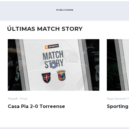
PUBLICIDADE
ÚLTIMAS MATCH STORY
Playoff - Final
Taça Generali T
Casa Pia 2-0 Torreense
Sporting