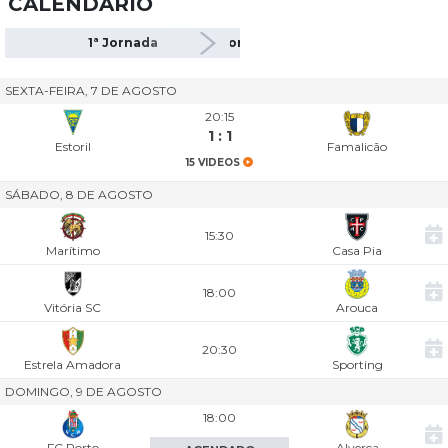
CALENDÁRIO
1ª Jornada
2ª Jornada
3ª Jornada
4
SEXTA-FEIRA, 7 DE AGOSTO
20:15
1 : 1
Estoril
Famalicão
15 VIDEOS
SÁBADO, 8 DE AGOSTO
15:30
Marítimo
Casa Pia
18:00
Vitória SC
Arouca
20:30
Estrela Amadora
Sporting
DOMINGO, 9 DE AGOSTO
18:00
FC Porto
Alverca