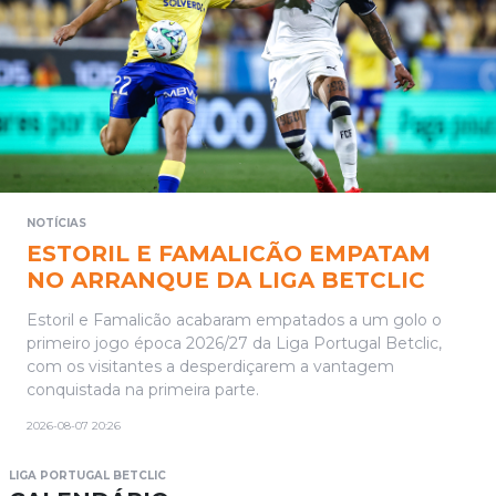
NOTÍCIAS
ESTORIL E FAMALICÃO EMPATAM
NO ARRANQUE DA LIGA BETCLIC
Estoril e Famalicão acabaram empatados a um golo o
primeiro jogo época 2026/27 da Liga Portugal Betclic,
com os visitantes a desperdiçarem a vantagem
conquistada na primeira parte.
2026-08-07 20:26
LIGA PORTUGAL BETCLIC