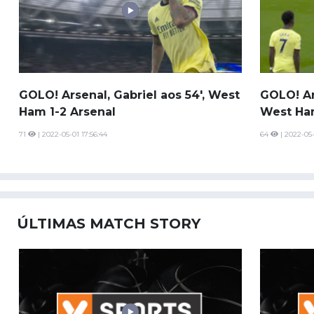
GOLO! Arsenal, Gabriel aos 54', West
GOLO! Ar
Ham 1-2 Arsenal
West Ham
71
| 2022-05-01 17:56:44
64
| 2022-05-
ÚLTIMAS MATCH STORY