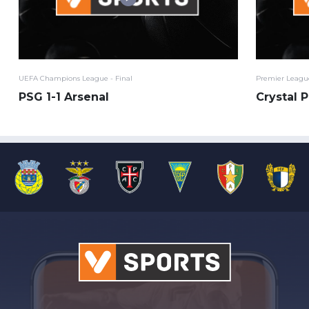
UEFA Champions League - Final
Premier League
PSG 1-1 Arsenal
Crystal P