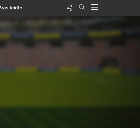
Brasileirão
ecentes
+ Visualizados
Filtrar
PALPITES
Agenda
Vídeos
Notícias
Playlists
MatchStories