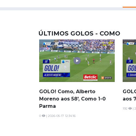
ÚLTIMOS GOLOS - COMO
GOLO! Como, Alberto
GOLO
Moreno aos 58', Como 1-0
aos 
Parma
192
| 
0
| 2026-05-17 12:34:16