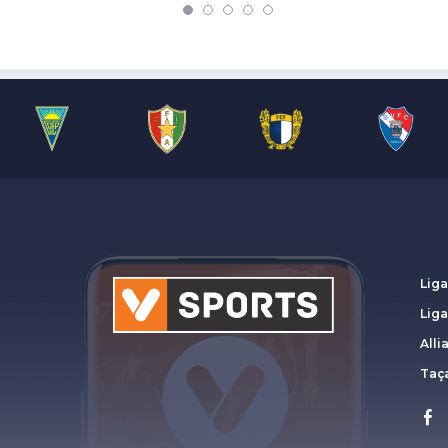
Liga
Lig
Alli
Taça