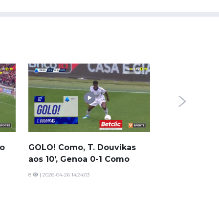
GOLO! Como, 
45'+2', Sassu
0
| 2026-04-17 18:37:
ao
GOLO! Como, T. Douvikas
aos 10', Genoa 0-1 Como
8
| 2026-04-26 14:24:03