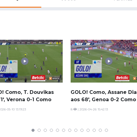
Saudi Pro League
MLS
Brasileirão
Mundial 2026
! Como, T. Douvikas
GOLO! Como, Assane Di
71', Verona 0-1 Como
aos 68', Genoa 0-2 Como
2026-05-10 13:19:23
8
| 2026-04-26 15:42:13