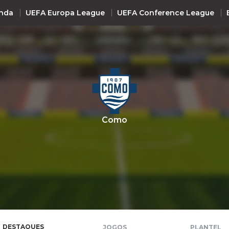
nda
UEFA Europa League
UEFA Conference League
INTERNACIONAL
UEFA Champions League
+ R
UEFA Europa League
UEFA Conference League
Como
Premier League
La Liga
Bundesliga
Serie A
Ligue 1
Süper Lig
DESTAQUES
JOGOS
PLANTEL