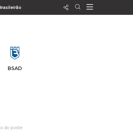
Brasileirão
ecentes
+ Visualizados
Filtrar
PALPITES
BSAD
Agenda
Vídeos
Notícias
Playlists
MatchStories
do do poste