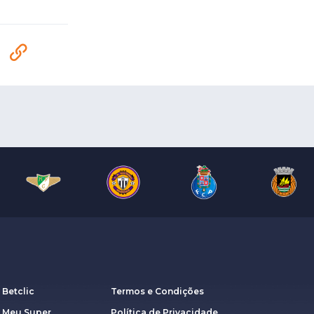
 Betclic
Termos e Condições
a Meu Super
Política de Privacidade