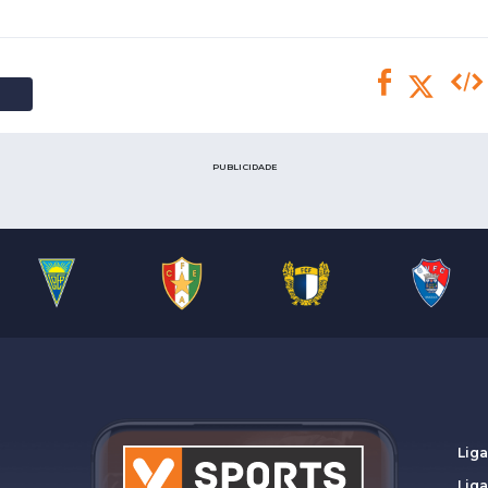
Saudi Pro League
MLS
Brasileirão
Mundial 2026
PUBLICIDADE
Liga
Lig