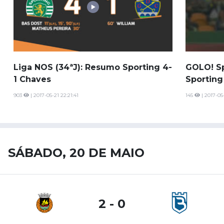
Liga NOS (34ªJ): Resumo Sporting 4-
GOLO! Sp
1 Chaves
Sporting
903
| 2017-05-21 22:21:41
145
| 2017-05
SÁBADO, 20 DE MAIO
2 - 0