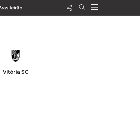
Brasileirão
ecentes
+ Visualizados
Filtrar
PALPITES
Vitória SC
Agenda
Vídeos
Notícias
Playlists
MatchStories