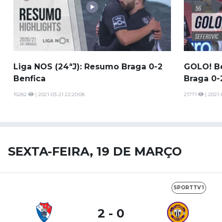
Liga NOS (24ªJ): Resumo Braga 0-2
GOLO! Be
Benfica
Braga 0-
15282
| 2021-03-21 22:20:08
21771
| 2021-
SEXTA-FEIRA, 19 DE MARÇO
SPORTTV 1
2 - 0