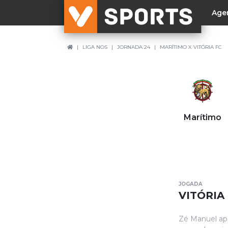
Age
LIGA NOS
JORNADA 24
MARÍTIMO X VITÓRIA FC
NACIONAL
Liga Betclic
Resultados
Liga Meu Super
Marítimo
Allianz Cup
Taça Generali Tranquilidade
Supertaça
Playoff
JOGADA
Sporting
VITÓRIA
Benfica
Zé Manuel ap
FC Porto