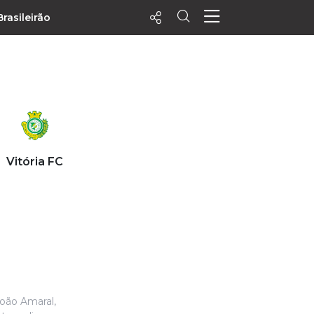
Brasileirão
ecentes
+ Visualizados
Filtrar
PALPITES
Vitória FC
Agenda
Vídeos
Notícias
Playlists
MatchStories
oão Amaral,