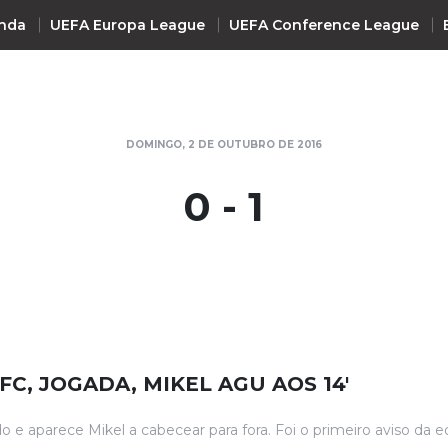
nda
UEFA Europa League
UEFA Conference League
INTERNACIONAL
DOMINGO, 2 DE OUTUBRO DE 2016
UEFA Champions League
+ R
0 - 1
UEFA Europa League
UEFA Conference League
Premier League
La Liga
Bundesliga
Serie A
FC, JOGADA, MIKEL AGU AOS 14'
Ligue 1
Süper Lig
 e aparece Mikel a cabecear para fora. Foi o primeiro aviso da e