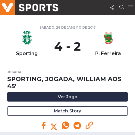
SÁBADO, 28 DE JANEIRO DE 2017
4 - 2
Sporting
P. Ferreira
JOGADA
SPORTING, JOGADA, WILLIAM AOS
45'
Ver Jogo
Match Story