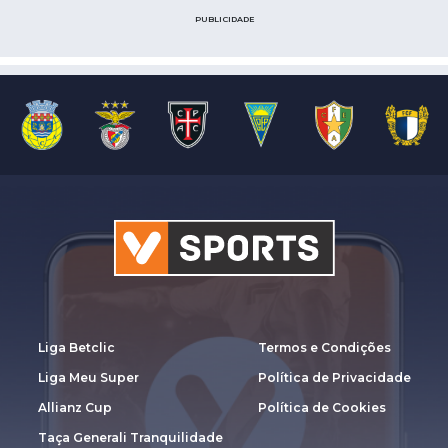
PUBLICIDADE
Liga Betclic
Termos e Condições
Liga Meu Super
Política de Privacidade
Allianz Cup
Política de Cookies
Taça Generali Tranquilidade