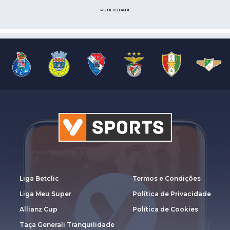
PUBLICIDADE
Liga Betclic
Termos e Condições
Liga Meu Super
Política de Privacidade
Allianz Cup
Política de Cookies
Taça Generali Tranquilidade