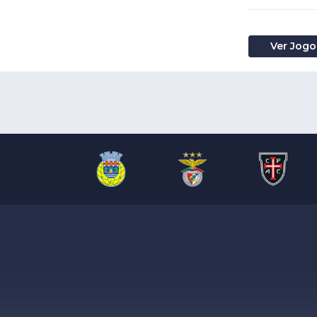
Ver Jogo