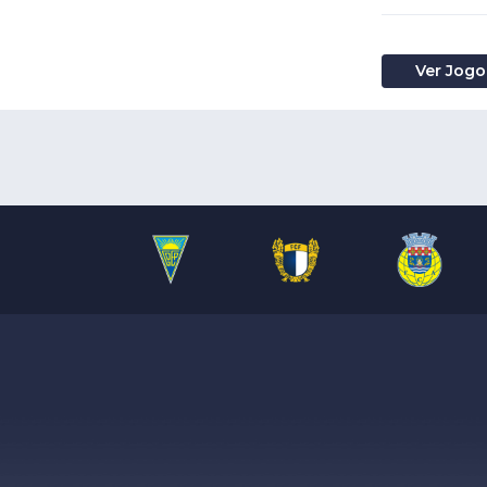
Ver Jogo