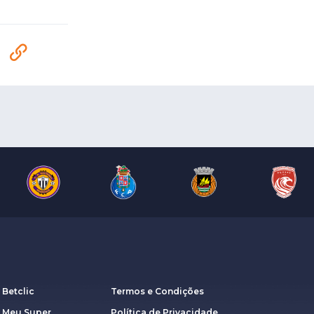
 Betclic
Termos e Condições
a Meu Super
Política de Privacidade