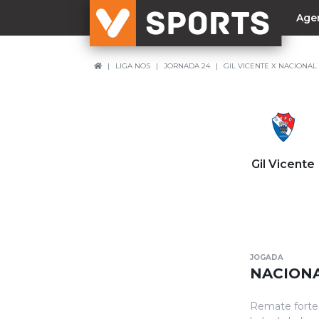
Age
LIGA NOS
JORNADA 24
GIL VICENTE X NACIONAL
NACIONAL
Liga Betclic
Resultados
Liga Meu Super
Gil Vicente
Allianz Cup
Taça Generali Tranquilidade
Supertaça
Playoff
JOGADA
Sporting
NACIONA
Benfica
Remate forte 
FC Porto