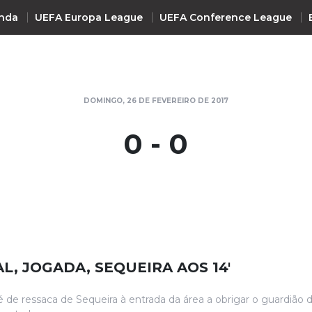
nda
UEFA Europa League
UEFA Conference League
INTERNACIONAL
DOMINGO, 26 DE FEVEREIRO DE 2017
UEFA Champions League
+ R
0 - 0
UEFA Europa League
UEFA Conference League
Premier League
La Liga
Bundesliga
Serie A
L, JOGADA, SEQUEIRA AOS 14'
Ligue 1
Süper Lig
 de ressaca de Sequeira à entrada da área a obrigar o guardião 