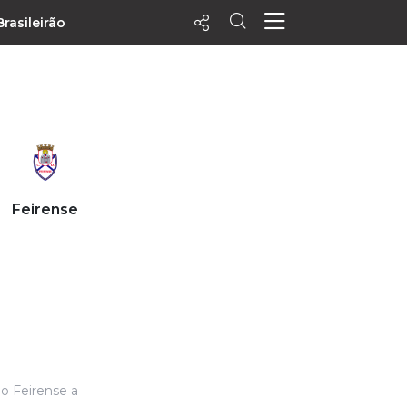
Brasileirão
ecentes
+ Visualizados
Filtrar
PALPITES
Feirense
Agenda
Vídeos
Notícias
Playlists
MatchStories
do Feirense a