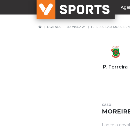
Age
LIGA NOS
JORNADA 24
P. FERREIRA X MOREIREN
NACIONAL
Liga Betclic
Resultados
Liga Meu Super
P. Ferreira
Allianz Cup
Taça Generali Tranquilidade
Supertaça
Playoff
CASO
Sporting
MOREIRE
Benfica
Lance a envol
FC Porto