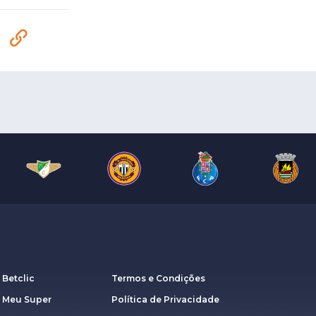
 Betclic
Termos e Condições
a Meu Super
Política de Privacidade