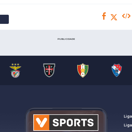
Saudi Pro League
MLS
Brasileirão
Mundial 2026
PUBLICIDADE
Liga
Lig