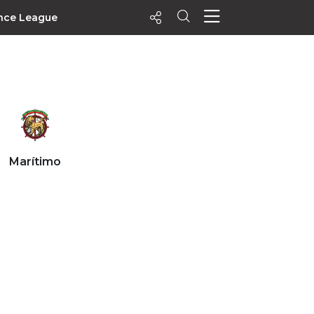
nce League
ecentes
+ Visualizados
Filtrar
PALPITES
Marítimo
Agenda
Vídeos
Notícias
Playlists
MatchStories