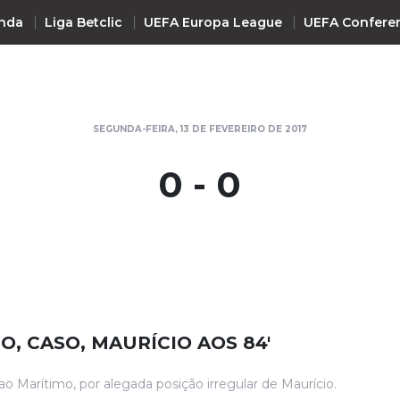
nda
Liga Betclic
UEFA Europa League
UEFA Confere
INTERNACIONAL
SEGUNDA-FEIRA, 13 DE FEVEREIRO DE 2017
UEFA Champions League
+ R
0 - 0
UEFA Europa League
UEFA Conference League
Premier League
La Liga
Bundesliga
Serie A
O, CASO, MAURÍCIO AOS 84'
Ligue 1
Süper Lig
ao Marítimo, por alegada posição irregular de Maurício.