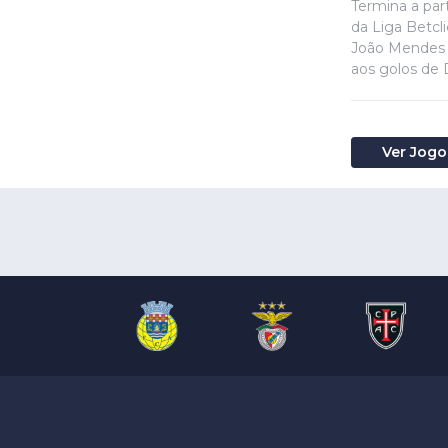
Termina a part
da Liga Betcl
João Mendes e
aos golos de D
Ver Jogo