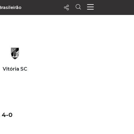
Brasileirão
ecentes
+ Visualizados
Filtrar
PALPITES
Vitória SC
Agenda
Vídeos
Notícias
Playlists
MatchStories
 4-0