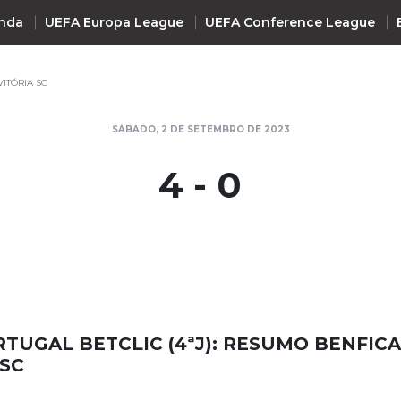
nda
UEFA Europa League
UEFA Conference League
VITÓRIA SC
INTERNACIONAL
SÁBADO, 2 DE SETEMBRO DE 2023
UEFA Champions League
+ R
4 - 0
UEFA Europa League
UEFA Conference League
Premier League
La Liga
Bundesliga
Serie A
RTUGAL BETCLIC (4ªJ): RESUMO BENFICA
Ligue 1
 SC
Süper Lig