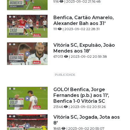
916
| 2023-09-02 21:16:48
Benfica, Cartão Amarelo,
Alexander Bah aos 31'
111
| 2023-09-02 22:28:31
Vitória SC, Expulsão, João
Mendes aos 18'
67013
| 2023-09-02 20:59:38
PUBLICIDADE
GOLO! Benfica, Jorge
Fernandes (p.b.) aos 11',
Benfica 1-0 Vitória SC
21346
| 2023-09-02 20:51:26
Vitória SC, Jogada, Jota aos
8'
1865
| 2023-09-02 20:55:07