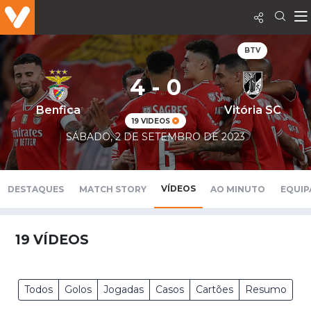
BTV
4 - 0
Benfica
Vitória SC
19 VIDEOS
SÁBADO, 2 DE SETEMBRO DE 2023
VÍDEOS
DESTAQUES
MATCH STORY
AO MINUTO
EQUIP
19
VÍDEOS
Todos
Golos
Jogadas
Casos
Cartões
Resumo