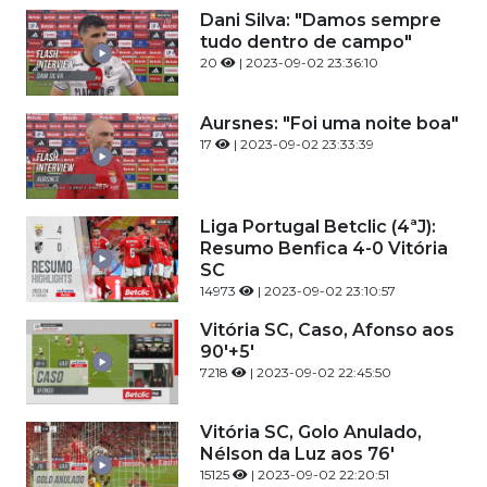
Dani Silva: "Damos sempre
tudo dentro de campo"
20
| 2023-09-02 23:36:10
Aursnes: "Foi uma noite boa"
17
| 2023-09-02 23:33:39
Liga Portugal Betclic (4ªJ):
Resumo Benfica 4-0 Vitória
SC
14973
| 2023-09-02 23:10:57
Vitória SC, Caso, Afonso aos
90'+5'
7218
| 2023-09-02 22:45:50
Vitória SC, Golo Anulado,
Nélson da Luz aos 76'
15125
| 2023-09-02 22:20:51