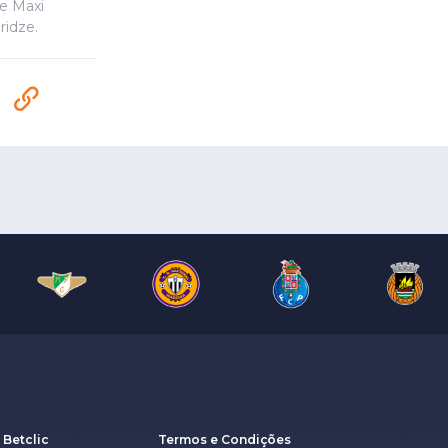
 e Maxi
ridze.
 Betclic
Termos e Condições