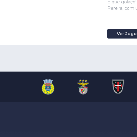
E que golaço!
Pereira, com 
Ver Jogo