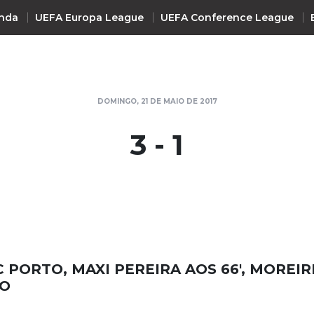
nda
UEFA Europa League
UEFA Conference League
INTERNACIONAL
DOMINGO, 21 DE MAIO DE 2017
UEFA Champions League
+ R
3 - 1
UEFA Europa League
UEFA Conference League
Premier League
La Liga
Bundesliga
Serie A
C PORTO, MAXI PEREIRA AOS 66', MOREIR
Ligue 1
TO
Süper Lig