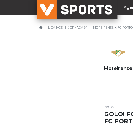
Age
LIGA NOS
JORNADA 34
MOREIRENSE X FC PORTO
NACIONAL
Liga Betclic
Resultados
Liga Meu Super
Moreirense
Allianz Cup
Taça Generali Tranquilidade
Supertaça
Playoff
GOLO
Sporting
GOLO! F
Benfica
FC POR
FC Porto