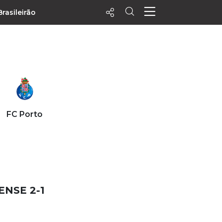
Brasileirão
ecentes
+ Visualizados
Filtrar
PALPITES
FC Porto
Agenda
Vídeos
Notícias
Playlists
MatchStories
ENSE 2-1