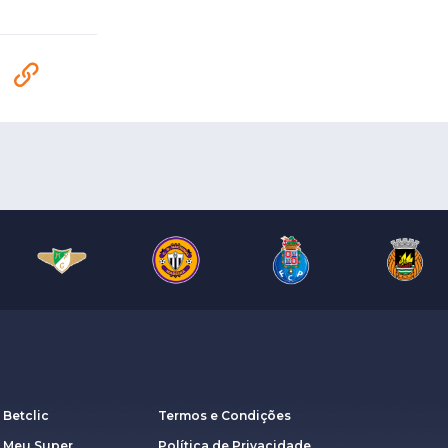
 Betclic
Termos e Condições
a Meu Super
Política de Privacidade