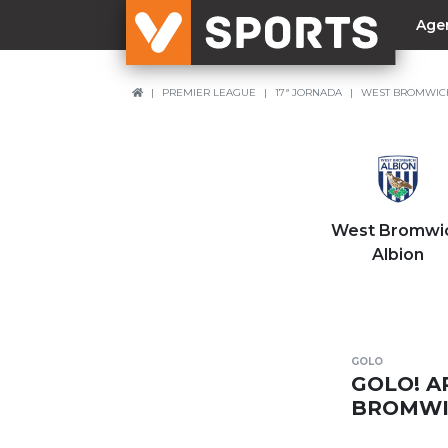
Age
PREMIER LEAGUE
17ª JORNADA
WEST BROMWICH
NACIONAL
Liga Betclic
Resultados
Liga Meu Super
West Bromwi
Allianz Cup
Albion
Taça Generali Tranquilidade
Supertaça
Playoff
GOLO
Sporting
GOLO! A
Benfica
BROMWIC
FC Porto