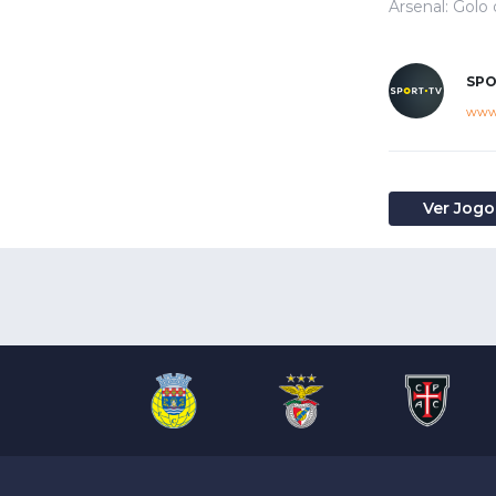
Arsenal: Golo 
SPO
www.
Ver Jogo