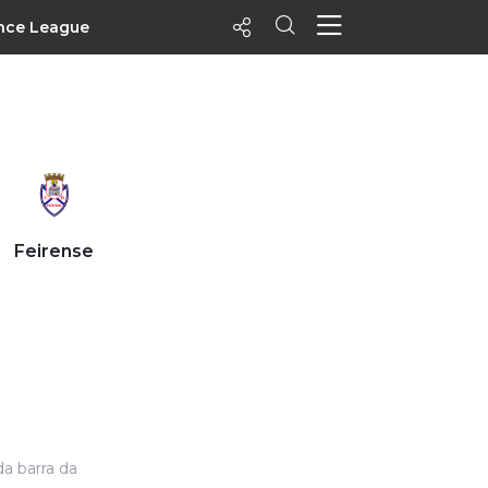
nce League
ecentes
+ Visualizados
Filtrar
PALPITES
Feirense
Agenda
Vídeos
Notícias
Playlists
MatchStories
a barra da