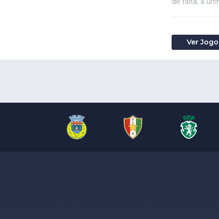
de falta, a úl
Ver Jogo