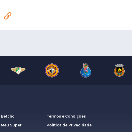
 Betclic
Termos e Condições
a Meu Super
Política de Privacidade