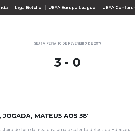
nda
Liga Betclic
UEFA Europa League
UEFA Confere
INTERNACIONAL
SEXTA-FEIRA, 10 DE FEVEREIRO DE 2017
UEFA Champions League
+ R
3 - 0
UEFA Europa League
UEFA Conference League
Premier League
La Liga
Bundesliga
Serie A
 JOGADA, MATEUS AOS 38'
Ligue 1
Süper Lig
rasteiro de fora da área para uma excelente defesa de Ederson.