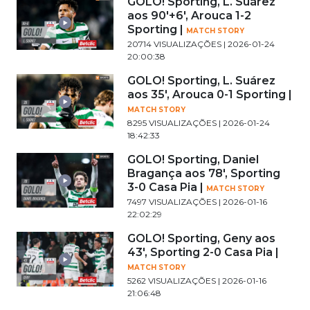
GOLO! Sporting, L. Suárez
aos 90'+6', Arouca 1-2
Sporting |
MATCH STORY
20714 VISUALIZAÇÕES | 2026-01-24
20:00:38
GOLO! Sporting, L. Suárez
aos 35', Arouca 0-1 Sporting |
MATCH STORY
8295 VISUALIZAÇÕES | 2026-01-24
18:42:33
GOLO! Sporting, Daniel
Bragança aos 78', Sporting
3-0 Casa Pia |
MATCH STORY
7497 VISUALIZAÇÕES | 2026-01-16
22:02:29
GOLO! Sporting, Geny aos
43', Sporting 2-0 Casa Pia |
MATCH STORY
5262 VISUALIZAÇÕES | 2026-01-16
21:06:48