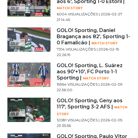
aos 6', Sporting 1-0 Estoril |
MATCH STORY
6004 VISUALIZAÇÕES | 2026-02-27
21:14:45
GOLO! Sporting, Daniel
Bragança aos 82', Sporting 1-
0 Famalicão |
MATCH STORY
7314 VISUALIZAÇÕES | 2026-02-15
22:26:19
GOLO! Sporting, L. Suárez
aos 90'+10', FC Porto 1-1
Sporting |
MATCH STORY
15364 VISUALIZAÇÕES | 2026-02-09
22:56:00
GOLO! Sporting, Geny aos
117', Sporting 3-2 AFS |
MATCH
STORY
12081 VISUALIZAÇÕES | 2026-02-05
23:35:56
GOLO! Sporting, Paulo Vitor