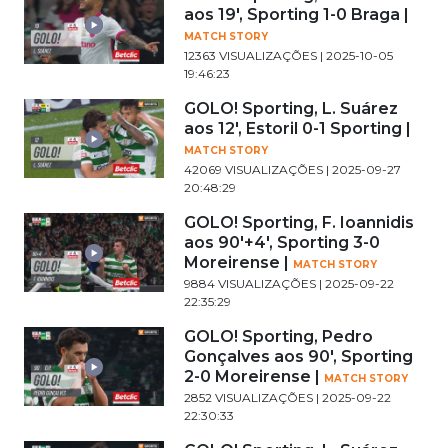
aos 19', Sporting 1-0 Braga |
MATCH STORY
12363 VISUALIZAÇÕES | 2025-10-05
19:46:23
GOLO! Sporting, L. Suárez
aos 12', Estoril 0-1 Sporting |
MATCH STORY
42069 VISUALIZAÇÕES | 2025-09-27
20:48:29
GOLO! Sporting, F. Ioannidis
aos 90'+4', Sporting 3-0
Moreirense |
MATCH STORY
9884 VISUALIZAÇÕES | 2025-09-22
22:35:29
GOLO! Sporting, Pedro
Gonçalves aos 90', Sporting
2-0 Moreirense |
MATCH STORY
2852 VISUALIZAÇÕES | 2025-09-22
22:30:33