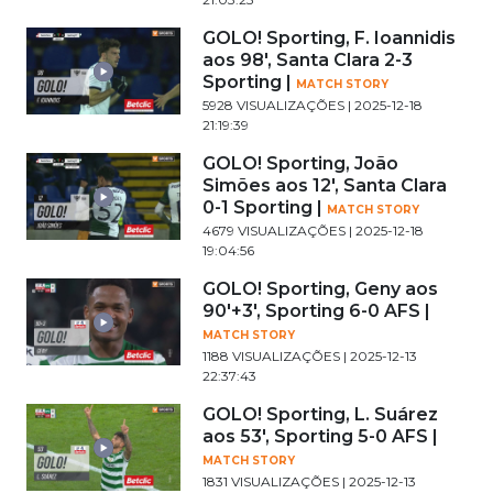
GOLO! Sporting, F. Ioannidis
aos 98', Santa Clara 2-3
Sporting |
MATCH STORY
5928 VISUALIZAÇÕES | 2025-12-18
21:19:39
GOLO! Sporting, João
Simões aos 12', Santa Clara
0-1 Sporting |
MATCH STORY
4679 VISUALIZAÇÕES | 2025-12-18
19:04:56
GOLO! Sporting, Geny aos
90'+3', Sporting 6-0 AFS |
MATCH STORY
1188 VISUALIZAÇÕES | 2025-12-13
22:37:43
GOLO! Sporting, L. Suárez
aos 53', Sporting 5-0 AFS |
MATCH STORY
1831 VISUALIZAÇÕES | 2025-12-13