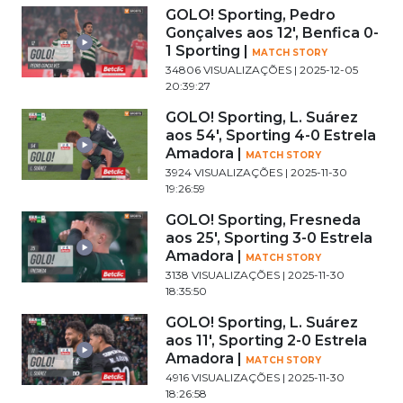
GOLO! Sporting, Pedro
Gonçalves aos 12', Benfica 0-
1 Sporting |
MATCH STORY
34806 VISUALIZAÇÕES | 2025-12-05
20:39:27
GOLO! Sporting, L. Suárez
aos 54', Sporting 4-0 Estrela
Amadora |
MATCH STORY
3924 VISUALIZAÇÕES | 2025-11-30
19:26:59
GOLO! Sporting, Fresneda
aos 25', Sporting 3-0 Estrela
Amadora |
MATCH STORY
3138 VISUALIZAÇÕES | 2025-11-30
18:35:50
GOLO! Sporting, L. Suárez
aos 11', Sporting 2-0 Estrela
Amadora |
MATCH STORY
4916 VISUALIZAÇÕES | 2025-11-30
18:26:58