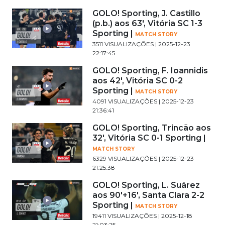
GOLO! Sporting, J. Castillo
(p.b.) aos 63', Vitória SC 1-3
Sporting |
MATCH STORY
3511 VISUALIZAÇÕES | 2025-12-23
22:17:45
GOLO! Sporting, F. Ioannidis
aos 42', Vitória SC 0-2
Sporting |
MATCH STORY
4091 VISUALIZAÇÕES | 2025-12-23
21:36:41
GOLO! Sporting, Trincão aos
32', Vitória SC 0-1 Sporting |
MATCH STORY
6329 VISUALIZAÇÕES | 2025-12-23
21:25:38
GOLO! Sporting, L. Suárez
aos 90'+16', Santa Clara 2-2
Sporting |
MATCH STORY
19411 VISUALIZAÇÕES | 2025-12-18
21:03:25