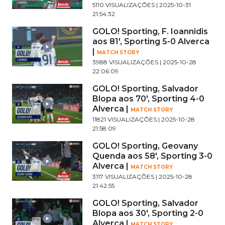
5110 VISUALIZAÇÕES | 2025-10-31
21:54:32
GOLO! Sporting, F. Ioannidis
aos 81', Sporting 5-0 Alverca
|
MATCH STORY
3988 VISUALIZAÇÕES | 2025-10-28
22:06:09
GOLO! Sporting, Salvador
Blopa aos 70', Sporting 4-0
Alverca |
MATCH STORY
11821 VISUALIZAÇÕES | 2025-10-28
21:58:09
GOLO! Sporting, Geovany
Quenda aos 58', Sporting 3-0
Alverca |
MATCH STORY
3117 VISUALIZAÇÕES | 2025-10-28
21:42:55
GOLO! Sporting, Salvador
Blopa aos 30', Sporting 2-0
Alverca |
MATCH STORY