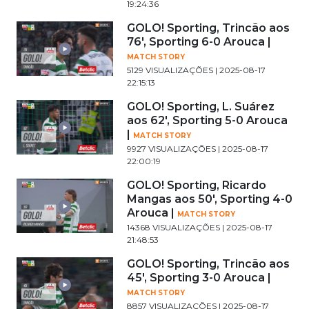
19:24:36
GOLO! Sporting, Trincão aos
76', Sporting 6-0 Arouca |
MATCH STORY
5129 VISUALIZAÇÕES | 2025-08-17
22:15:13
GOLO! Sporting, L. Suárez
aos 62', Sporting 5-0 Arouca
|
MATCH STORY
9927 VISUALIZAÇÕES | 2025-08-17
22:00:19
GOLO! Sporting, Ricardo
Mangas aos 50', Sporting 4-0
Arouca |
MATCH STORY
14368 VISUALIZAÇÕES | 2025-08-17
21:48:53
GOLO! Sporting, Trincão aos
45', Sporting 3-0 Arouca |
MATCH STORY
8857 VISUALIZAÇÕES | 2025-08-17