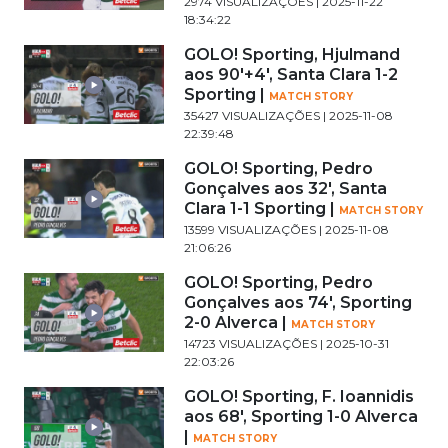
2974 VISUALIZAÇÕES | 2025-11-22
18:34:22
GOLO! Sporting, Hjulmand
aos 90'+4', Santa Clara 1-2
Sporting |
MATCH STORY
35427 VISUALIZAÇÕES | 2025-11-08
22:39:48
GOLO! Sporting, Pedro
Gonçalves aos 32', Santa
Clara 1-1 Sporting |
MATCH STORY
13599 VISUALIZAÇÕES | 2025-11-08
21:06:26
GOLO! Sporting, Pedro
Gonçalves aos 74', Sporting
2-0 Alverca |
MATCH STORY
14723 VISUALIZAÇÕES | 2025-10-31
22:03:26
GOLO! Sporting, F. Ioannidis
aos 68', Sporting 1-0 Alverca
|
MATCH STORY