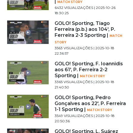
|
MATCH STORY
6432 VISUALIZAÇÕES | 2025-10-26
18:30:25
GOLO! Sporting, Tiago
Ferreira (p.b.) aos 104', P.
Ferreira 2-3 Sporting |
MATCH
STORY
3563 VISUALIZAÇÕES | 2025-10-18
22:36:57
GOLO! Sporting, F. Ioannidis
aos 61', P. Ferreira 2-2
Sporting |
MATCH STORY
3365 VISUALIZAÇÕES | 2025-10-18
21:40:50
GOLO! Sporting, Pedro
Gonçalves aos 22', P. Ferreira
1-1 Sporting |
MATCH STORY
3549 VISUALIZAÇÕES | 2025-10-18
20:50:36
GOLO! Sporting, L. Suárez