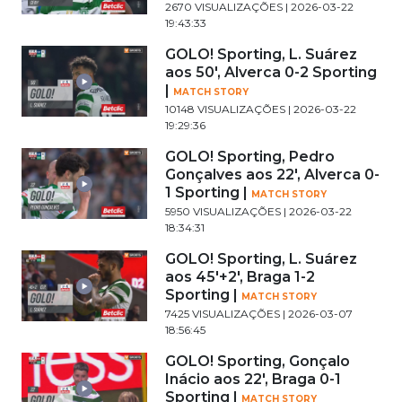
2670 VISUALIZAÇÕES | 2026-03-22
19:43:33
GOLO! Sporting, L. Suárez
aos 50', Alverca 0-2 Sporting
|
MATCH STORY
10148 VISUALIZAÇÕES | 2026-03-22
19:29:36
GOLO! Sporting, Pedro
Gonçalves aos 22', Alverca 0-
1 Sporting |
MATCH STORY
5950 VISUALIZAÇÕES | 2026-03-22
18:34:31
GOLO! Sporting, L. Suárez
aos 45'+2', Braga 1-2
Sporting |
MATCH STORY
7425 VISUALIZAÇÕES | 2026-03-07
18:56:45
GOLO! Sporting, Gonçalo
Inácio aos 22', Braga 0-1
Sporting |
MATCH STORY