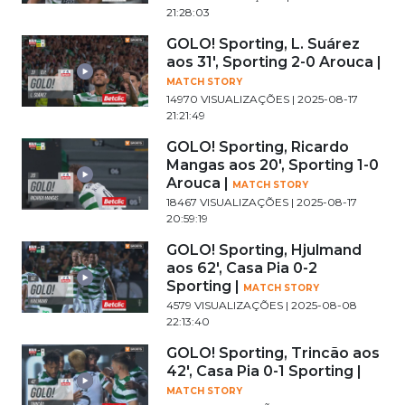
21:28:03
GOLO! Sporting, L. Suárez
aos 31', Sporting 2-0 Arouca |
MATCH STORY
14970 VISUALIZAÇÕES | 2025-08-17
21:21:49
GOLO! Sporting, Ricardo
Mangas aos 20', Sporting 1-0
Arouca |
MATCH STORY
18467 VISUALIZAÇÕES | 2025-08-17
20:59:19
GOLO! Sporting, Hjulmand
aos 62', Casa Pia 0-2
Sporting |
MATCH STORY
4579 VISUALIZAÇÕES | 2025-08-08
22:13:40
GOLO! Sporting, Trincão aos
42', Casa Pia 0-1 Sporting |
MATCH STORY