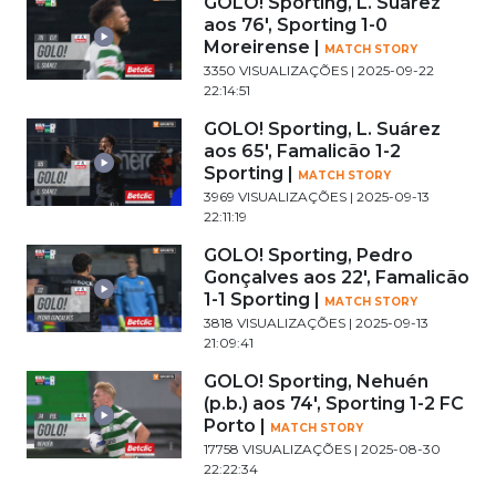
GOLO! Sporting, L. Suárez
aos 76', Sporting 1-0
Moreirense |
MATCH STORY
3350 VISUALIZAÇÕES | 2025-09-22
22:14:51
GOLO! Sporting, L. Suárez
aos 65', Famalicão 1-2
Sporting |
MATCH STORY
3969 VISUALIZAÇÕES | 2025-09-13
22:11:19
GOLO! Sporting, Pedro
Gonçalves aos 22', Famalicão
1-1 Sporting |
MATCH STORY
3818 VISUALIZAÇÕES | 2025-09-13
21:09:41
GOLO! Sporting, Nehuén
(p.b.) aos 74', Sporting 1-2 FC
Porto |
MATCH STORY
17758 VISUALIZAÇÕES | 2025-08-30
22:22:34