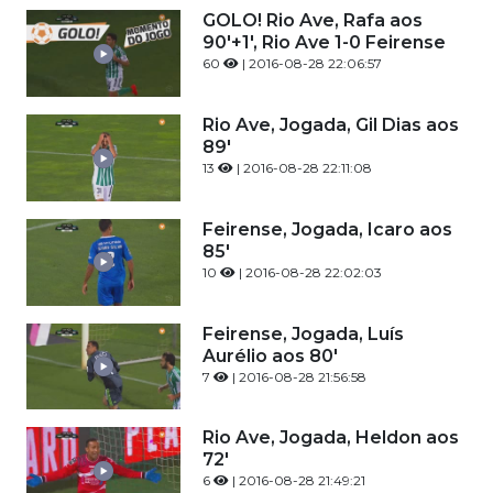
GOLO! Rio Ave, Rafa aos
90'+1', Rio Ave 1-0 Feirense
60
| 2016-08-28 22:06:57
Rio Ave, Jogada, Gil Dias aos
89'
13
| 2016-08-28 22:11:08
Feirense, Jogada, Icaro aos
85'
10
| 2016-08-28 22:02:03
Feirense, Jogada, Luís
Aurélio aos 80'
7
| 2016-08-28 21:56:58
Rio Ave, Jogada, Heldon aos
72'
6
| 2016-08-28 21:49:21