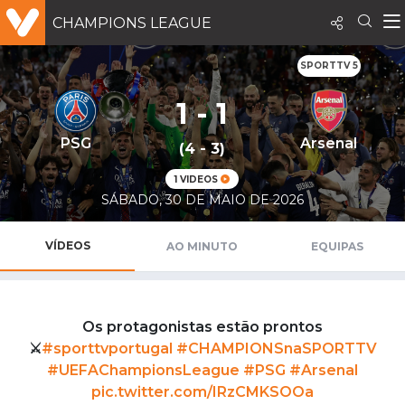
CHAMPIONS LEAGUE
SPORTTV 5
1 - 1
PSG
Arsenal
(4 - 3)
1 VIDEOS
SÁBADO, 30 DE MAIO DE 2026
VÍDEOS
AO MINUTO
EQUIPAS
Os protagonistas estão prontos
⚔️
#sporttvportugal
#CHAMPIONSnaSPORTTV
#UEFAChampionsLeague
#PSG
#Arsenal
pic.twitter.com/IRzCMKSOOa