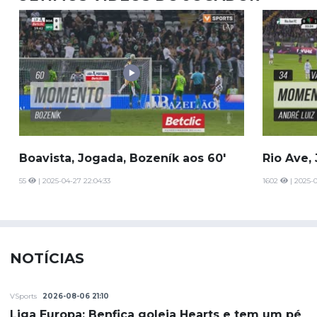
Boavista, Jogada, Bozeník aos 60'
Rio Ave,
55
| 2025-04-27 22:04:33
1602
| 2025-0
NOTÍCIAS
VSports
2026-08-06 21:10
Liga Europa: Benfica goleia Hearts e tem um pé