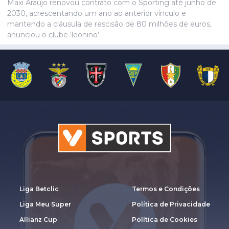
Maxi Araújo renovou contrato com o Sporting até junho de
2030, acrescentando um ano ao anterior vínculo e
mantendo a cláusula de rescisão de 80 milhões de euros,
anunciou o clube ‘leonino’.
Liga Betclic
Termos e Condições
Liga Meu Super
Política de Privacidade
Allianz Cup
Política de Cookies