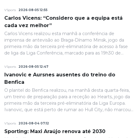
VSports
2026-08-05 12:55
Carlos Vicens: “Considero que a equipa está
cada vez melhor”
Carlos Vicens realizou esta manhã a conferência de
imprensa de antevisão ao Braga-Dínamo Minsk, jogo da
primeira mão da terceira pré-eliminatória de acesso à fase
de liga da Liga Conferência, marcado para as 19h30 de
quinta-feira.
VSports
2026-08-05 12:47
Ivanovic e Aursnes ausentes do treino do
Benfica
O plantel do Benfica realizou, na manhã desta quarta-feira,
um treino de preparação para a receção ao Hearts, jogo da
primeira mão da terceira pré-eliminatória da Liga Europa.
Ivanovic, que está perto de rumar ao Hull City, não marcou
presença na sessão, devido a uma contusão no pé direito,
de acordo com informação das águias. Aursnes, com uma
VSports
2026-08-04 07:12
gastroenterite, também foi baixa, juntando-se a Wynder e
Sporting: Maxi Araújo renova até 2030
Umeh.