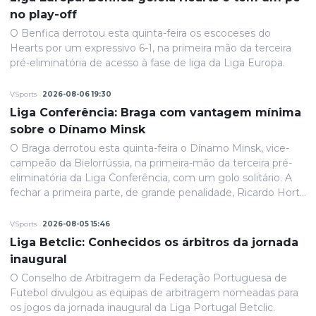
no play-off
O Benfica derrotou esta quinta-feira os escoceses do
Hearts por um expressivo 6-1, na primeira mão da terceira
pré-eliminatória de acesso à fase de liga da Liga Europa.
VSports
2026-08-06 19:30
Liga Conferência: Braga com vantagem mínima
sobre o Dínamo Minsk
O Braga derrotou esta quinta-feira o Dínamo Minsk, vice-
campeão da Bielorrússia, na primeira-mão da terceira pré-
eliminatória da Liga Conferência, com um golo solitário. A
fechar a primeira parte, de grande penalidade, Ricardo Horta
colocou a equipa portuguesa em vantagem na eliminatória
e até final o resultado permaneceria inalterado.
VSports
2026-08-05 15:46
Liga Betclic: Conhecidos os árbitros da jornada
inaugural
O Conselho de Arbitragem da Federação Portuguesa de
Futebol divulgou as equipas de arbitragem nomeadas para
os jogos da jornada inaugural da Liga Portugal Betclic.