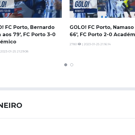
Saudi Pro League
MLS
Brasileirão
! FC Porto, Bernardo
GOLO! FC Porto, Namaso
Mundial 2026
 aos 79', FC Porto 3-0
66', FC Porto 2-0 Académ
émico
2780
| 2023-01-25 21:16:14
 2023-01-25 21:29:08
ANEIRO