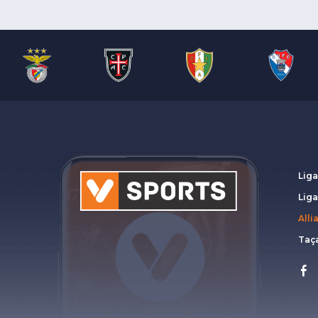
Liga
Lig
Alli
Taça