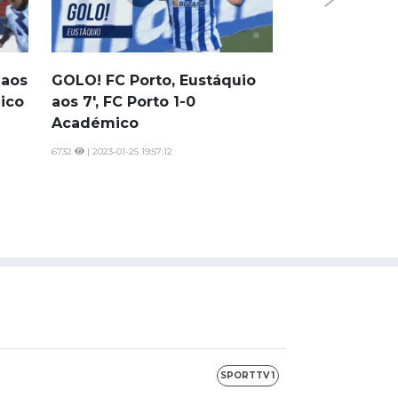
Resumo Arouc
10752
| 2023-01-24 22
 aos
GOLO! FC Porto, Eustáquio
ico
aos 7', FC Porto 1-0
Académico
6732
| 2023-01-25 19:57:12
SPORTTV 1