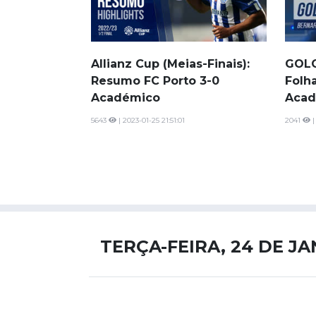
Allianz Cup (Meias-Finais):
GOLO
Resumo FC Porto 3-0
Folha
Académico
Acad
5643
| 2023-01-25 21:51:01
2041
|
TERÇA-FEIRA, 24 DE J