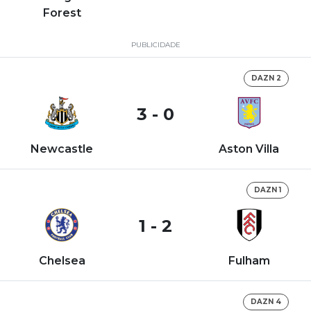
Forest
PUBLICIDADE
DAZN 2
3 - 0
Newcastle
Aston Villa
DAZN 1
1 - 2
Chelsea
Fulham
DAZN 4