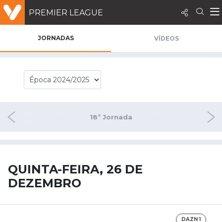
PREMIER LEAGUE
JORNADAS
VÍDEOS
nada
18ª Jornada
19ª
QUINTA-FEIRA, 26 DE
DEZEMBRO
DAZN 1