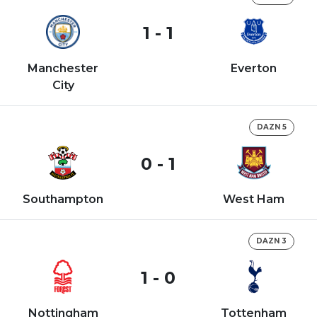
1 - 1
Manchester
Everton
City
DAZN 5
0 - 1
Southampton
West Ham
DAZN 3
1 - 0
Nottingham
Tottenham