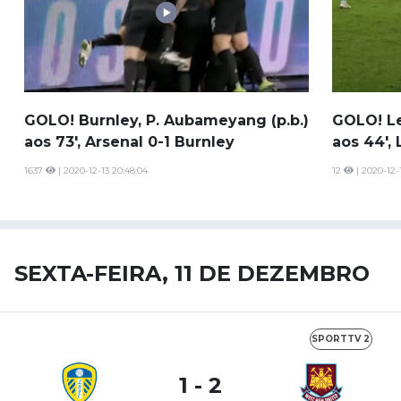
GOLO! Burnley, P. Aubameyang (p.b.)
GOLO! Le
aos 73', Arsenal 0-1 Burnley
aos 44', 
1637
| 2020-12-13 20:48:04
12
| 2020-12-
SEXTA-FEIRA, 11 DE DEZEMBRO
SPORTTV 2
1 - 2