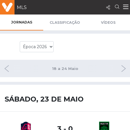
MLS
JORNADAS
CLASSIFICAÇÃO
VÍDEOS
 Maio
18 a 24 Maio
7 a 
SÁBADO, 23 DE MAIO
3 - 0