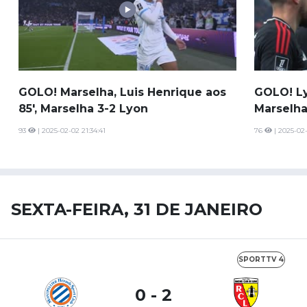
GOLO! Marselha, Luis Henrique aos
GOLO! Ly
85', Marselha 3-2 Lyon
Marselha
93
| 2025-02-02 21:34:41
76
| 2025-02-
SEXTA-FEIRA, 31 DE JANEIRO
SPORTTV 4
0 - 2