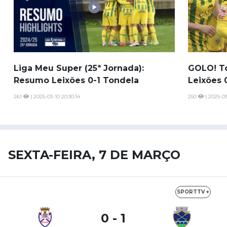
Liga Meu Super (25ª Jornada):
GOLO! To
Resumo Leixões 0-1 Tondela
Leixões 
261
| 2025-03-10 20:30:14
250
| 2025-03
SEXTA-FEIRA, 7 DE MARÇO
SPORTTV +
0 - 1