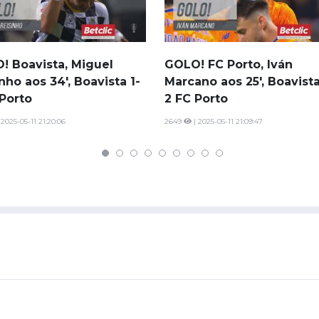
Saudi Pro League
MLS
Brasileirão
! Boavista, Miguel
GOLO! FC Porto, Iván
Mundial 2026
nho aos 34', Boavista 1-
Marcano aos 25', Boavista
 Porto
2 FC Porto
 2025-05-11 21:20:06
2649
| 2025-05-11 21:09:47