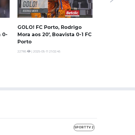
Resumo Vitór
Farense
1136
| 2025-05-11 20:2
GOLO! FC Porto, Rodrigo
 0-
Mora aos 20', Boavista 0-1 FC
Porto
22785
| 2025-05-11 21:02:45
SPORTTV 2