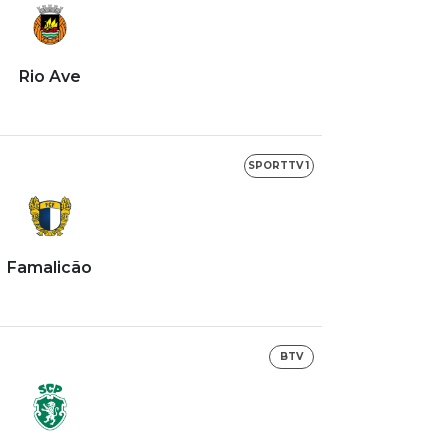
Rio Ave
SPORTTV 1
Famalicão
BTV