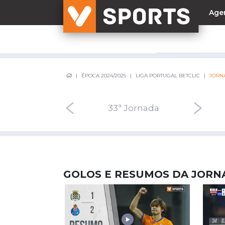
Age
NACIONAL
ÉPOCA 2024/2025
LIGA PORTUGAL BETCLIC
JORN
Liga Betclic
Resultados
Liga Meu Super
32ª Jornada
33ª Jornada
34ª Jo
Allianz Cup
Taça Generali Tranquilidade
Supertaça
Playoff
GOLOS E RESUMOS DA JORN
Sporting
Benfica
FC Porto