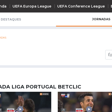
nda
UEFA Europa League
UEFA Conference League
JORNADAS
DESTAQUES
INTERNACIONAL
ADAS
UEFA Champions League
+ R
UEFA Europa League
rnada
UEFA Conference League
Premier League
La Liga
Bundesliga
ADA LIGA PORTUGAL BETCLIC
Serie A
Ligue 1
Süper Lig