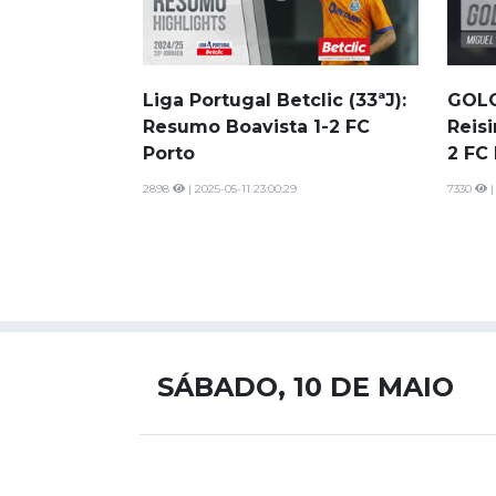
Liga Portugal Betclic (33ªJ):
GOLO
Resumo Boavista 1-2 FC
Reisi
Porto
2 FC
2898
| 2025-05-11 23:00:29
7330
|
SÁBADO, 10 DE MAIO