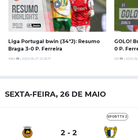
Liga Portugal bwin (34ªJ): Resumo
GOLO! Br
Braga 3-0 P. Ferreira
0 P. Ferr
1084
| 2023-05-27 22:35:17
153
| 2023-05
SEXTA-FEIRA, 26 DE MAIO
SPORTTV 2
2 - 2