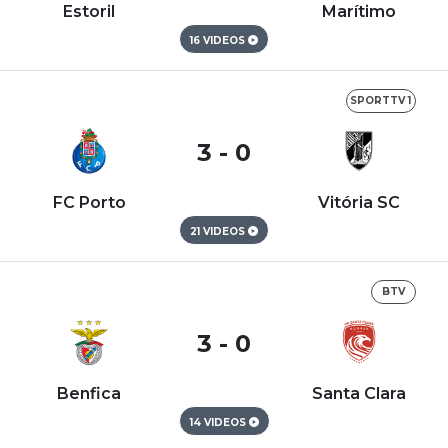
Estoril
Marítimo
16 VIDEOS
SPORTTV 1
3 - 0
FC Porto
Vitória SC
21 VIDEOS
BTV
3 - 0
Benfica
Santa Clara
14 VIDEOS